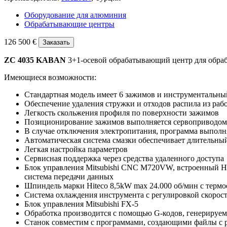
Оборудование для алюминия
Обрабатывающие центры
126 500 €
Заказать
ZC 4035 KABAN
3+1-осевой обрабатывающий центр для обра
Имеющиеся возможности:
Стандартная модель имеет 6 зажимов и инструментальны
Обеспечение удаления стружки и отходов распила из ра
Легкость скольжения профиля по поверхности зажимов
Позиционирование зажимов выполняется сервоприводом 
В случае отключения электропитания, программа выполн
Автоматическая система смазки обеспечивает длительны
Легкая настройка параметров
Сервисная поддержка через средства удаленного доступа
Блок управления Mitsubishi CNC M720VW, встроенный HDD
система передачи данных
Шпиндель марки Hiteco 8,5kW max 24.000 об/мин с терм
Система охлаждения инструмента с регулировкой скорос
Блок управления Mitsubishi FX-5
Обработка производится с помощью G-кодов, генерир
Станок совместим с программами, создающими файлы с 