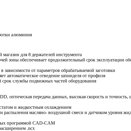
ботки алюминия
й магазин для 8 держателей инструмента
бочей зоны обеспечивает продолжительный срок эксплуатации о
в зависимости от параметров обрабатываемой заготовки
яет автоматическое отведение шпинделя от профиля
й срок службы подвижных частей оборудования
, оптическая передача данных, высокая скорость и точность, шк
остатом и жидкостным охлаждением
ти распыления масляно- воздушной смеси и датчиком уровня жи
уемых программой CAD-CAM
расширением .ncx